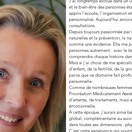
J'ai longtemps évolué dans un un
et le bien-être des personnes ét
appris l'écoute, l'organisation
personnalisé. Aujourd'hui encor
consultations.
Depuis toujours passionnée par l
naturelles et la prévention, la 
comme une évidence. Elle me p
personnes autrement : avec le te
comprendre chaque histoire dans
Mais si j'ai choisi de me spécia
d'enfant, de la fertilité, de la g
parce que ce domaine fait prof
personnelle.
Comme de nombreuses femmes, j
Procréation Médicalement Assist
d'attente, de traitements, mais 
émotionnelle.
À cette époque, j'aurais aimé 
global, complémentaire au suivi
dans toutes ses dimensions : ph
C'est cette expérience qui nourr