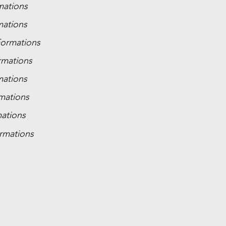
ations
ations
ormations
mations
ations
mations
ations
rmations