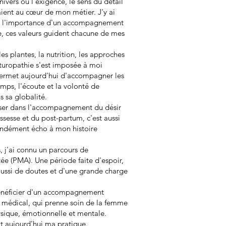
ivers où l'exigence, le sens du détail
aient au cœur de mon métier. J'y ai
 et l'importance d'un accompagnement
e, ces valeurs guident chacune de mes
es plantes, la nutrition, les approches
naturopathie s'est imposée à moi
ermet aujourd'hui d'accompagner les
mps, l'écoute et la volonté de
 sa globalité.
liser dans l'accompagnement du désir
rossesse et du post-partum, c'est aussi
ondément écho à mon histoire
'ai connu un parcours de
ée (PMA). Une période faite d'espoir,
aussi de doutes et d'une grande charge
bénéficier d'un accompagnement
 médical, qui prenne soin de la femme
ysique, émotionnelle et mentale.
it aujourd'hui ma pratique.