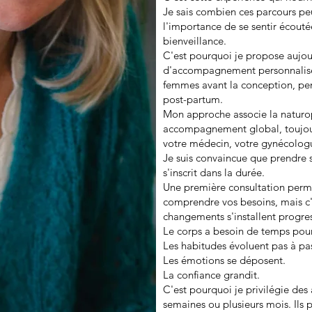
Je sais combien ces parcours peu
l'importance de se sentir écou
bienveillance.
C'est pourquoi je propose aujou
d'accompagnement personnalisé
femmes avant la conception, pen
post-partum.
Mon approche associe la naturopat
accompagnement global, toujour
votre médecin, votre gynécolog
Je suis convaincue que prendre 
s'inscrit dans la durée.
Une première consultation perme
comprendre vos besoins, mais c'e
changements s'installent progre
Le corps a besoin de temps pour
Les habitudes évoluent pas à pa
Les émotions se déposent.
La confiance grandit.
C'est pourquoi je privilégie de
semaines ou plusieurs mois. Ils p