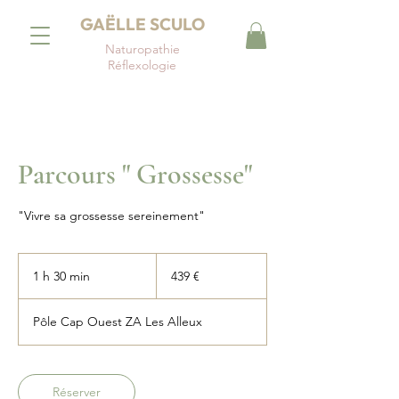
GAËLLE SCULO
Naturopathie
Réflexologie
Parcours " Grossesse"
"Vivre sa grossesse sereinement"
439
euros
1 h 30 min
1
439 €
3
0
Pôle Cap Ouest ZA Les Alleux
m
i
n
Réserver