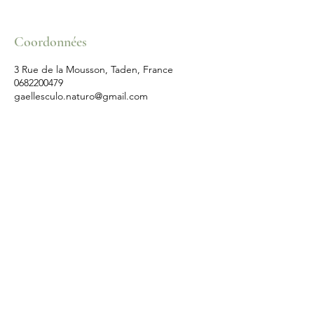
Coordonnées
3 Rue de la Mousson, Taden, France
0682200479
gaellesculo.naturo@gmail.com
Réservations
E-mail:
gaellesculo.naturo@gmail.com
Tél
: 06.82.20.04.79
Nous suivre
Linkedin
Instagram